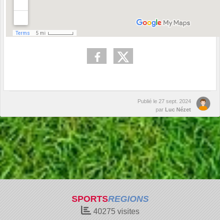
Publié le
27 sept. 2024
par
Luc Nézet
SPORTS
REGIONS
40275
visites