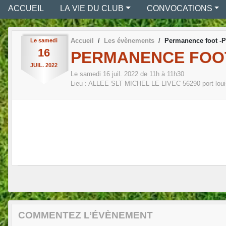
ACCUEIL
LA VIE DU CLUB
CONVOCATIONS
Accueil
Les évènements
Permanence foot -P
Le
samedi
16
PERMANENCE FOOT
JUIL.
2022
Le
samedi
16
juil.
2022
de 11h à 11h30
Lieu :
ALLEE SLT MICHEL LE LIVEC
56290
port lou
COMMENTEZ L’ÉVÈNEMENT