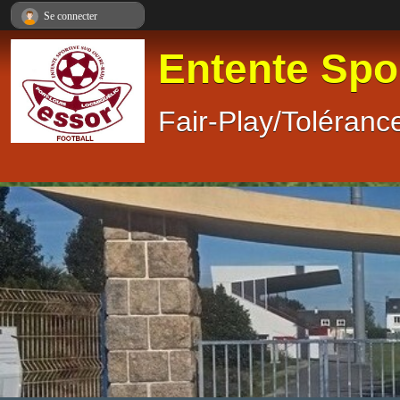
Panneau de gestion des cookies
Se connecter
Entente Spo
Fair-Play/Tolérance