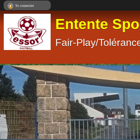
Panneau de gestion des cookies
Se connecter
Entente Spo
Fair-Play/Tolérance