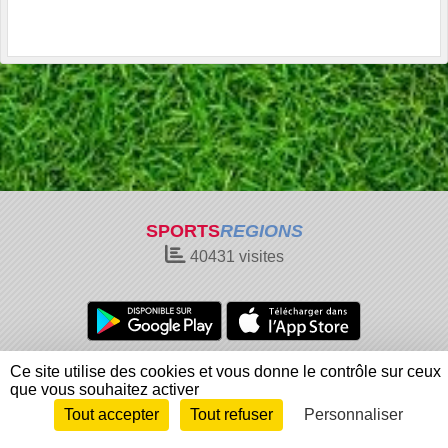
SPORTS
REGIONS
40431
visites
Charte cookies
Gestion des cookies
Ce site utilise des cookies et vous donne le contrôle sur ceux
que vous souhaitez activer
Informations légales
Signaler un contenu inapproprié
Tout accepter
Tout refuser
Personnaliser
Envie de participer ?
Connexion