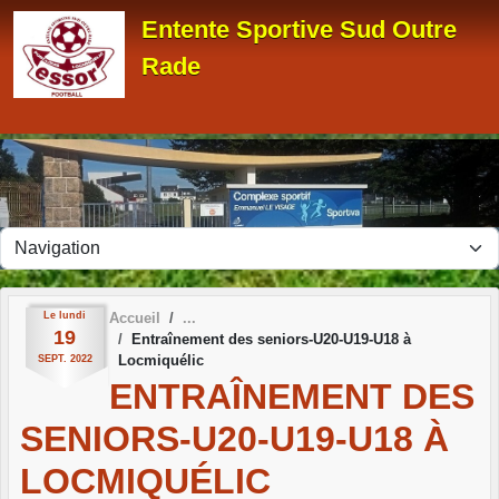
Panneau de gestion des cookies
Entente Sportive Sud Outre
Rade
Le
lundi
Accueil
19
Entraînement des seniors-U20-U19-U18 à
Locmiquélic
SEPT.
2022
ENTRAÎNEMENT DES
SENIORS-U20-U19-U18 À
LOCMIQUÉLIC