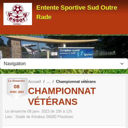
Panneau de gestion des cookies
Entente Sportive Sud Outre
Rade
Le
dimanche
Accueil
Championnat vétérans
08
CHAMPIONNAT
JANV.
2023
VÉTÉRANS
Le
dimanche
08
janv.
2023
de 10h à 12h
Lieu :
Stade de Kérabus
56680
Plouhinec