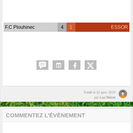
F.C Plouhinec
4
1
ESSOR
Publié le
02 janv. 2023
par
Luc Nézet
COMMENTEZ L’ÉVÈNEMENT