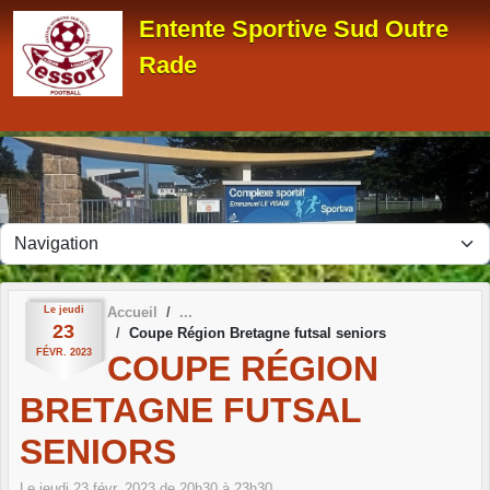
Panneau de gestion des cookies
Entente Sportive Sud Outre
Rade
Le
jeudi
Accueil
23
Coupe Région Bretagne futsal seniors
FÉVR.
2023
COUPE RÉGION
BRETAGNE FUTSAL
SENIORS
Le
jeudi
23
févr.
2023
de 20h30 à 23h30