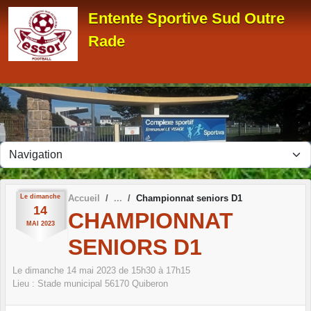
Panneau de gestion des cookies
Entente Sportive Sud Outre
Rade
Le
dimanche
Accueil
Championnat seniors D1
14
CHAMPIONNAT
MAI
2023
SENIORS D1
Le
dimanche
14
mai
2023
de 15h30 à 17h15
Lieu :
Stade municipal
56170
Quiberon