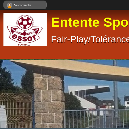
Panneau de gestion des cookies
Se connecter
Entente Spo
Fair-Play/Tolérance