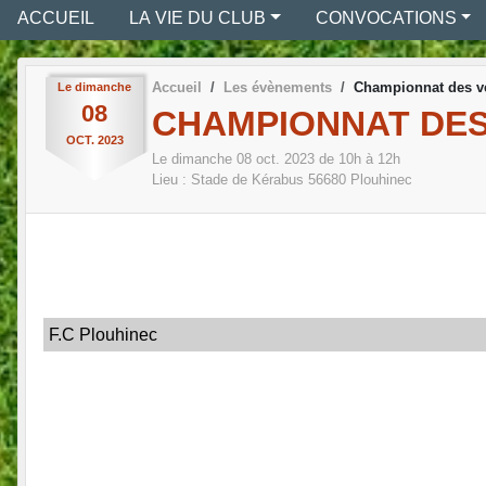
ACCUEIL
LA VIE DU CLUB
CONVOCATIONS
Accueil
Les évènements
Championnat des v
Le
dimanche
08
CHAMPIONNAT DE
OCT.
2023
Le
dimanche
08
oct.
2023
de 10h à 12h
Lieu :
Stade de Kérabus
56680
Plouhinec
F.C Plouhinec