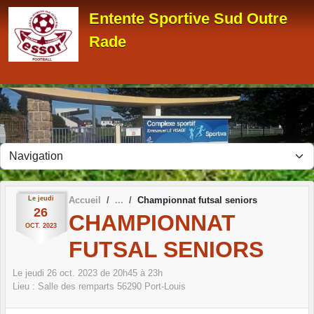
Panneau de gestion des cookies
Entente Sportive Sud Outre
Rade
Le
jeudi
Accueil
Championnat futsal seniors
26
CHAMPIONNAT
OCT.
2023
FUTSAL SENIORS
Le
jeudi
26
oct.
2023
de 20h45 à 23h
Lieu :
Salle des remparts
56290
Port-Louis