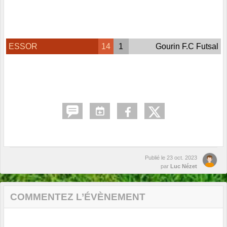
ESSOR
14
1
Gourin F.C Futsal
Publié le
23 oct. 2023
par
Luc Nézet
COMMENTEZ L’ÉVÈNEMENT