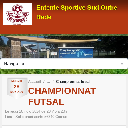
Panneau de gestion des cookies
Entente Sportive Sud Outre
Rade
Le
jeudi
Accueil
Championnat futsal
28
CHAMPIONNAT
NOV.
2024
FUTSAL
Le
jeudi
28
nov.
2024
de 20h45 à 23h
Lieu :
Salle omnisports
56340
Carnac