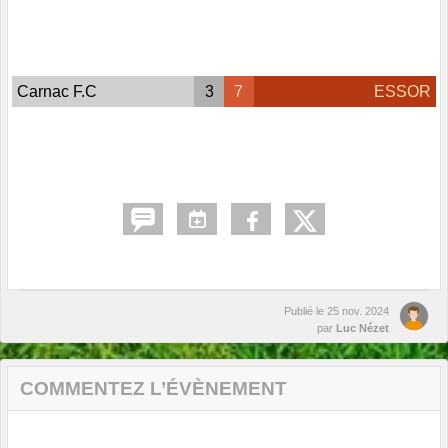
Carnac F.C
3
7
ESSOR
Publié le
25 nov. 2024
par
Luc Nézet
COMMENTEZ L’ÉVÈNEMENT