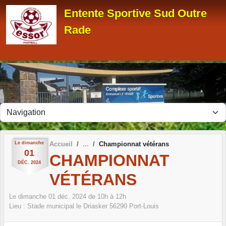
Panneau de gestion des cookies
Entente Sportive Sud Outre
Rade
Le
dimanche
Accueil
Championnat vétérans
01
CHAMPIONNAT
DÉC.
2024
VÉTÉRANS
Le
dimanche
01
déc.
2024
de 10h à 12h
Lieu :
Stade municipal le Driasker
56290
Port-Louis