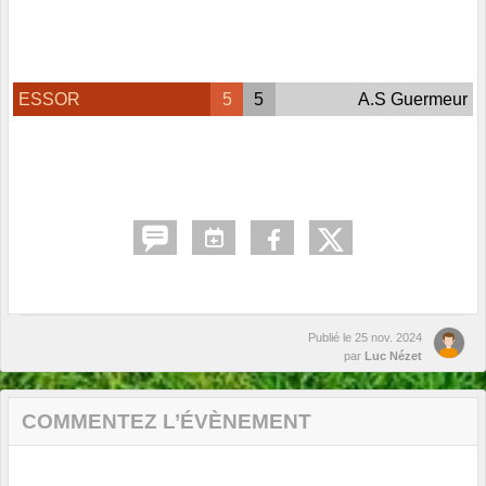
ESSOR
5
5
A.S Guermeur
Publié le
25 nov. 2024
par
Luc Nézet
COMMENTEZ L’ÉVÈNEMENT