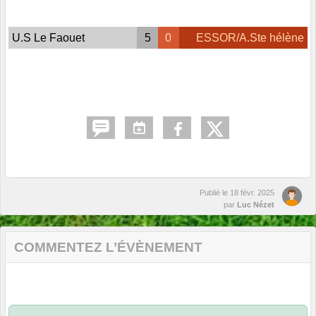
U.S Le Faouet
5
0
ESSOR/A.Ste hélène
Publié le
18 févr. 2025
par
Luc Nézet
COMMENTEZ L’ÉVÈNEMENT