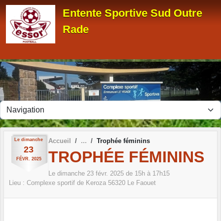
Panneau de gestion des cookies
Entente Sportive Sud Outre
Rade
Le
dimanche
Accueil
Trophée féminins
23
TROPHÉE FÉMININS
FÉVR.
2025
Le
dimanche
23
févr.
2025
de 15h à 17h15
Lieu :
Complexe sportif de Keroza
56320
Le Faouet