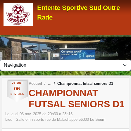
Panneau de gestion des cookies
Entente Sportive Sud Outre
Rade
Le
jeudi
Accueil
Championnat futsal seniors D1
06
CHAMPIONNAT
NOV.
2025
FUTSAL SENIORS D1
Le
jeudi
06
nov.
2025
de 20h30 à 23h15
Lieu :
Salle omnisports rue de Malachappe
56300
Le Sourn