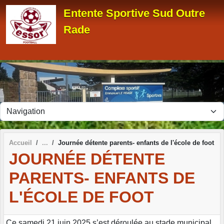
Panneau de gestion des cookies
Entente Sportive Sud Outre
Rade
Accueil
Journée détente parents- enfants de l'école de foot
JOURNÉE DÉTENTE
PARENTS- ENFANTS DE
L'ÉCOLE DE FOOT
Ce samedi 21 juin 2025 s’est déroulée au stade municipal