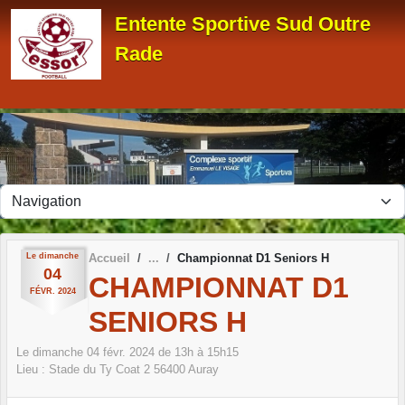
Panneau de gestion des cookies
Entente Sportive Sud Outre
Rade
Le
dimanche
Accueil
Championnat D1 Seniors H
04
CHAMPIONNAT D1
FÉVR.
2024
SENIORS H
Le
dimanche
04
févr.
2024
de 13h à 15h15
Lieu :
Stade du Ty Coat 2
56400
Auray