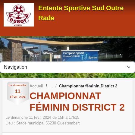
Panneau de gestion des cookies
Entente Sportive Sud Outre
Rade
Le
dimanche
Accueil
Championnat féminin District 2
11
CHAMPIONNAT
FÉVR.
2024
FÉMININ DISTRICT 2
Le
dimanche
11
févr.
2024
de 15h à 17h15
Lieu :
Stade municipal
56230
Questembert